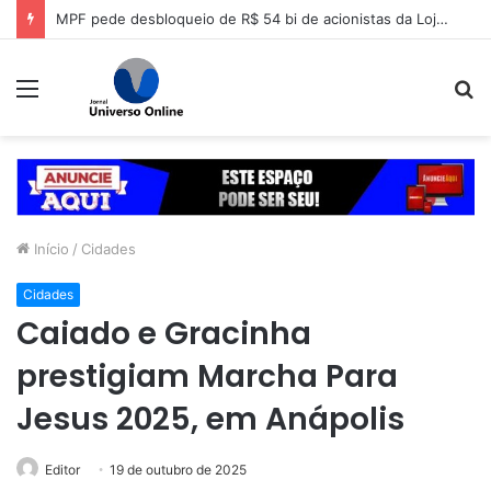
MPF pede desbloqueio de R$ 54 bi de acionistas da Lojas Americanas
Menu
P
p
Início
/
Cidades
Cidades
Caiado e Gracinha
prestigiam Marcha Para
Jesus 2025, em Anápolis
Editor
19 de outubro de 2025