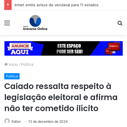
Inmet emite avisos de vendaval para 11 estados
Menu
P
p
Início
/
Política
Política
Caiado ressalta respeito à
legislação eleitoral e afirma
não ter cometido ilícito
Editor
12 de dezembro de 2024