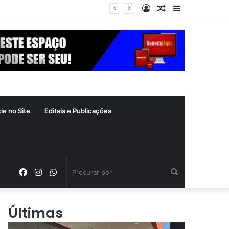
Entrar
Artigo
Barra
aleatório
Lateral
ie no Site
Editais e Publicações
Facebook
Instagram
WhatsApp
Procurar
por
Últimas