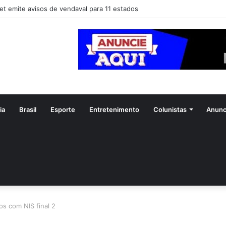
et emite avisos de vendaval para 11 estados
ia
Brasil
Esporte
Entretenimento
Colunistas
Anunc
ios com NIS final 2