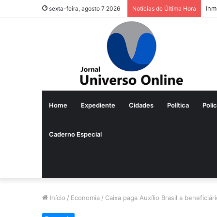
Inm
sexta-feira, agosto 7 2026
Notícias de Última Hora
Home
Expediente
Cidades
Política
Políc
Caderno Especial
Início
/
Economia
/
Caixa paga Auxílio Brasil a beneficiár