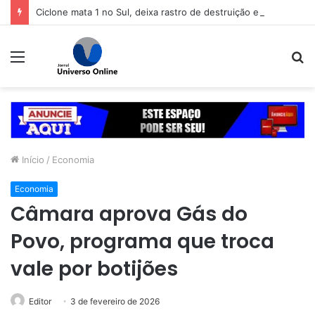
Ciclone mata 1 no Sul, deixa rastro de destruição e coloca 11 estados em alerta
Menu
P
p
Início
/
Economia
Economia
Câmara aprova Gás do
Povo, programa que troca
vale por botijões
Editor
3 de fevereiro de 2026