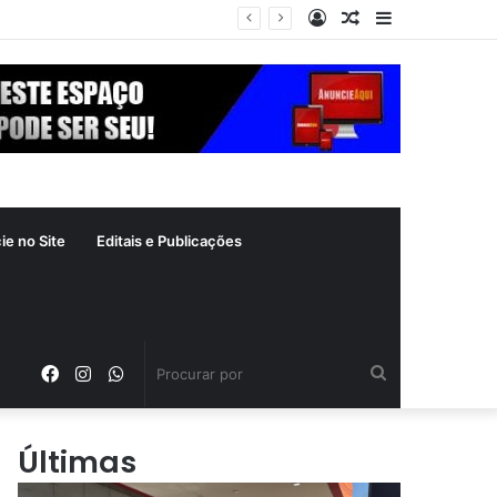
Entrar
Artigo
Barra
aleatório
Lateral
ie no Site
Editais e Publicações
Facebook
Instagram
WhatsApp
Procurar
por
Últimas