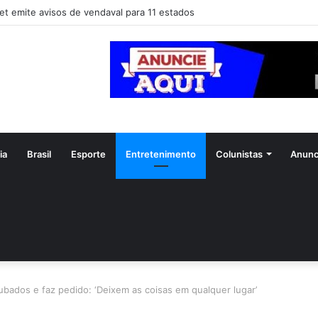
et emite avisos de vendaval para 11 estados
ia
Brasil
Esporte
Entretenimento
Colunistas
Anunc
ubados e faz pedido: ‘Deixem as coisas em qualquer lugar’