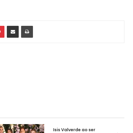
din
Pinterest
Compartilhar via e-mail
Imprimir
Isis Valverde ao ser