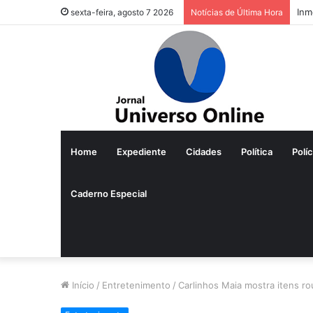
Inm
sexta-feira, agosto 7 2026
Notícias de Última Hora
Home
Expediente
Cidades
Política
Políc
Caderno Especial
Início
/
Entretenimento
/
Carlinhos Maia mostra itens ro