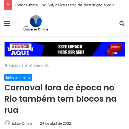
Ciclone mata 1 no Sul, deixa rastro de destruição e coloca 11 estados em alerta
Menu
P
p
Início
/
Entretenimento
Entretenimento
Carnaval fora de época no
Rio também tem blocos na
rua
Editor Online
24 de abril de 2022