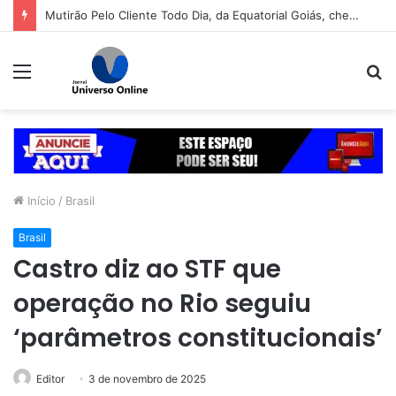
Mutirão Pelo Cliente Todo Dia, da Equatorial Goiás, chega a Goiânia na próxima segunda-feira (10)
Menu
P
p
Início
/
Brasil
Brasil
Castro diz ao STF que
operação no Rio seguiu
‘parâmetros constitucionais’
Editor
3 de novembro de 2025