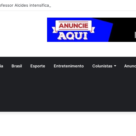
ofessor Alcides intensifica mobilização para convenção do PSDB em Goi
ia
Brasil
Esporte
Entretenimento
Colunistas
Anunc