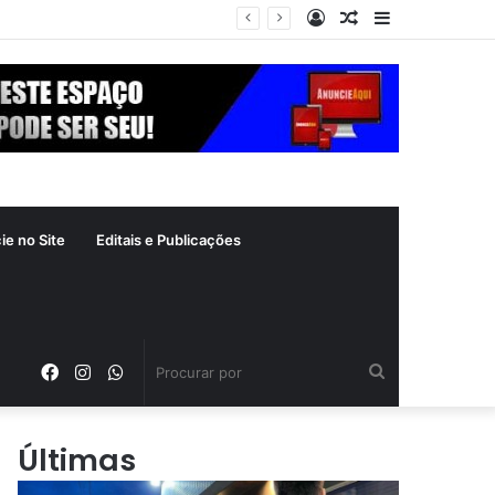
Entrar
Artigo
Barra
ás
aleatório
Lateral
ie no Site
Editais e Publicações
Facebook
Instagram
WhatsApp
Procurar
por
Últimas