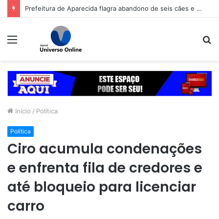
Prefeitura de Aparecida flagra abandono de seis cães e reitera que o ato é crime inafiançável
Menu
P
p
Início
/
Política
Política
Ciro acumula condenações
e enfrenta fila de credores e
até bloqueio para licenciar
carro