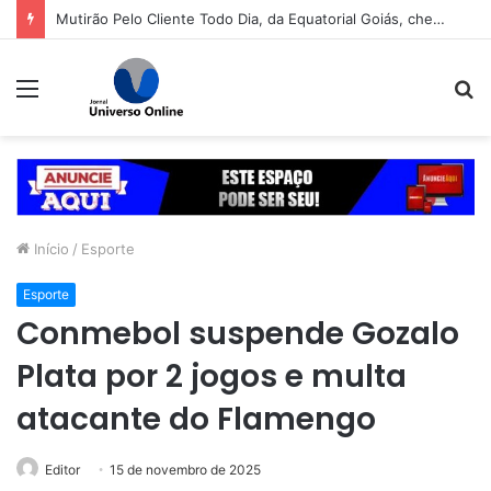
Mutirão Pelo Cliente Todo Dia, da Equatorial Goiás, chega a Goiânia na próxima segunda-feira (10)
Menu
P
p
Início
/
Esporte
Esporte
Conmebol suspende Gozalo
Plata por 2 jogos e multa
atacante do Flamengo
Editor
15 de novembro de 2025