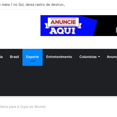
e mata 1 no Sul, deixa rastro de destruição e coloca 11 estados em alert
ia
Brasil
Esporte
Entretenimento
Colunistas
Anunc
sileira para a Copa do Mundo