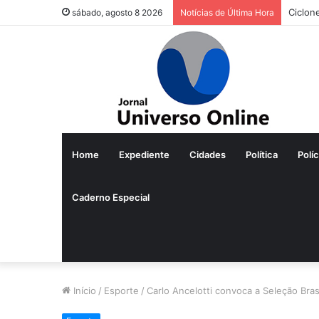
Ciclon
sábado, agosto 8 2026
Notícias de Última Hora
Home
Expediente
Cidades
Política
Políc
Caderno Especial
Início
/
Esporte
/
Carlo Ancelotti convoca a Seleção Bra