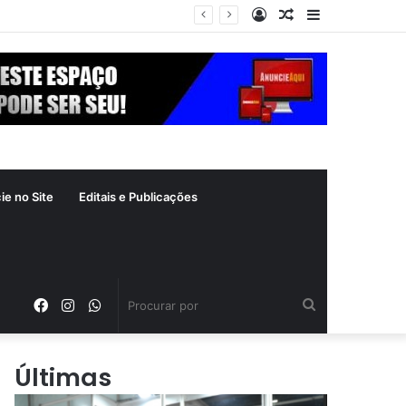
Entrar
Artigo
Barra
a
aleatório
Lateral
ie no Site
Editais e Publicações
Facebook
Instagram
WhatsApp
Procurar
por
Últimas