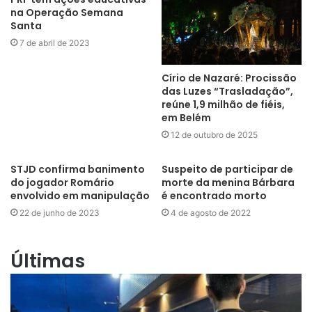
na Operação Semana
Santa
7 de abril de 2023
Círio de Nazaré: Procissão
das Luzes “Trasladação”,
reúne 1,9 milhão de fiéis,
em Belém
12 de outubro de 2025
STJD confirma banimento
Suspeito de participar de
do jogador Romário
morte da menina Bárbara
envolvido em manipulação
é encontrado morto
22 de junho de 2023
4 de agosto de 2022
Últimas