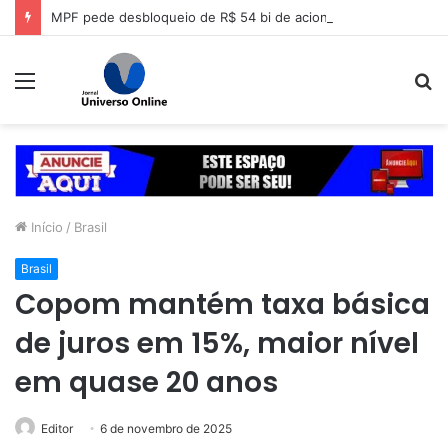
MPF pede desbloqueio de R$ 54 bi de acionistas da Lojas Americanas
Menu
P
p
Início
/
Brasil
Brasil
Copom mantém taxa básica
de juros em 15%, maior nível
em quase 20 anos
Editor
6 de novembro de 2025