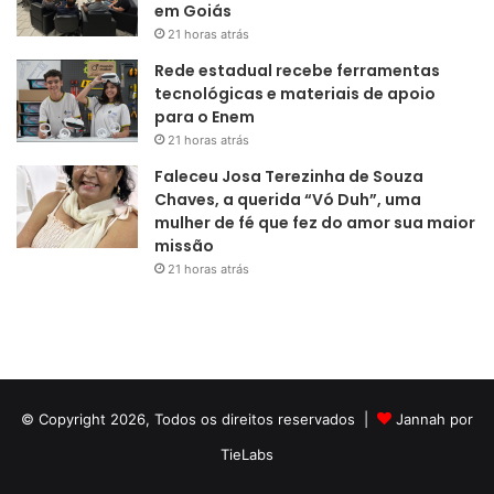
em Goiás
21 horas atrás
Rede estadual recebe ferramentas
tecnológicas e materiais de apoio
para o Enem
21 horas atrás
Faleceu Josa Terezinha de Souza
Chaves, a querida “Vó Duh”, uma
mulher de fé que fez do amor sua maior
missão
21 horas atrás
© Copyright 2026, Todos os direitos reservados |
Jannah por
TieLabs