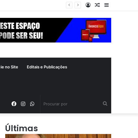
Entrar
Artigo
Barra
 crime inafiançável
aleatório
Lateral
ie no Site
Editais e Publicações
Facebook
Instagram
WhatsApp
Procurar
por
Últimas