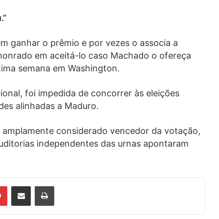
.”
m ganhar o prêmio e por vezes o associa a
a honrado em aceitá-lo caso Machado o ofereça
óxima semana em Washington.
nal, foi impedida de concorrer às eleições
des alinhadas a Maduro.
oi amplamente considerado vencedor da votação,
uditorias independentes das urnas apontaram
din
Pinterest
Compartilhar via e-mail
Imprimir