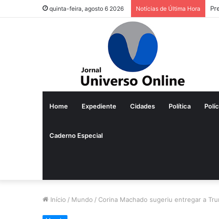
Pr
quinta-feira, agosto 6 2026
Notícias de Última Hora
Home
Expediente
Cidades
Política
Políc
Caderno Especial
Início
/
Mundo
/
Corina Machado sugeriu entregar a Tr