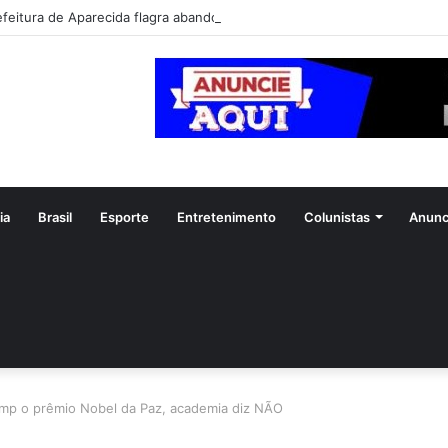
efeitura de Aparecida flagra abandono de seis cães e reitera que o ato é
ia
Brasil
Esporte
Entretenimento
Colunistas
Anunc
ump o prêmio Nobel da Paz, academia diz NÃO