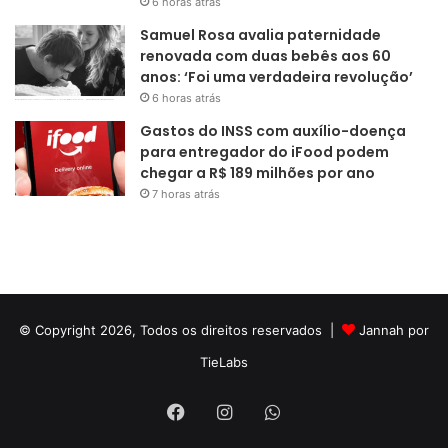
6 horas atrás
Samuel Rosa avalia paternidade
renovada com duas bebês aos 60
anos: ‘Foi uma verdadeira revolução’
6 horas atrás
Gastos do INSS com auxílio-doença
para entregador do iFood podem
chegar a R$ 189 milhões por ano
7 horas atrás
© Copyright 2026, Todos os direitos reservados |
Jannah por
TieLabs
Facebook
Instagram
WhatsApp