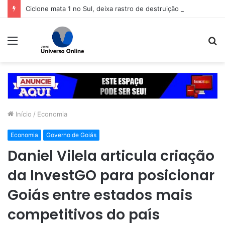
Ciclone mata 1 no Sul, deixa rastro de destruição e coloca 11 estados em alerta
Menu
P
p
Início
/
Economia
Economia
Governo de Goiás
Daniel Vilela articula criação
da InvestGO para posicionar
Goiás entre estados mais
competitivos do país