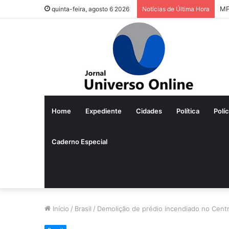
MP
quinta-feira, agosto 6 2026
Notícias de Última Hora
Home
Expediente
Cidades
Política
Políc
Caderno Especial
Início
/
Brasil
/
Demolição de prédio incendiado no Cent