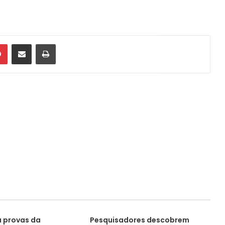
din
Pinterest
Compartilhar via e-mail
Imprimir
a provas da
Pesquisadores descobrem