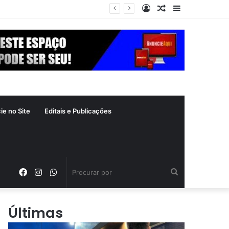
Entrar
Artigo
Barra
aleatório
Lateral
ie no Site
Editais e Publicações
Facebook
Instagram
WhatsApp
Procurar
por
Últimas