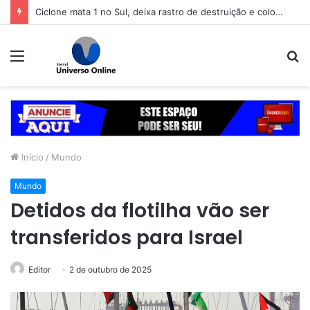
Ciclone mata 1 no Sul, deixa rastro de destruição e coloca 11 estados em alerta
Menu
P
p
Início
/
Mundo
Mundo
Detidos da flotilha vão ser
transferidos para Israel
Editor
2 de outubro de 2025