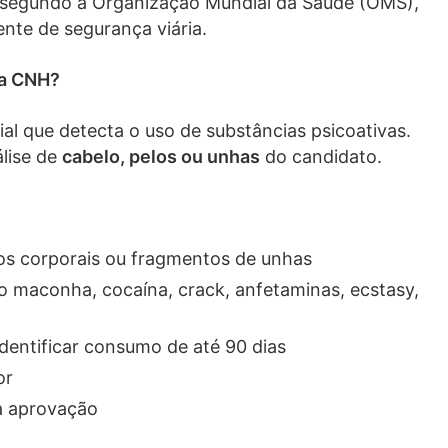
 segundo a Organização Mundial da Saúde (OMS),
nte de segurança viária.
ra CNH?
al que detecta o uso de substâncias psicoativas.
álise de
cabelo, pelos ou unhas
do candidato.
los corporais ou fragmentos de unhas
 maconha, cocaína, crack, anfetaminas, ecstasy,
entificar consumo de até 90 dias
or
a aprovação