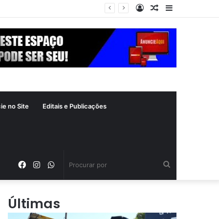
Entrar
Artigo
Barra
zade: ‘Continuando sendo eu’
aleatório
Lateral
ie no Site
Editais e Publicações
Facebook
Instagram
WhatsApp
Procurar
por
Últimas