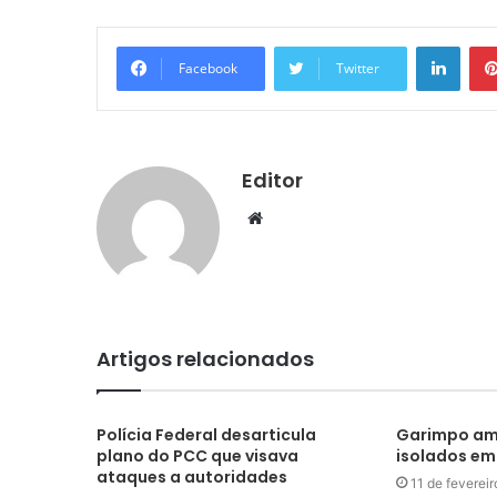
Linke
Facebook
Twitter
Editor
Website
Artigos relacionados
Polícia Federal desarticula
Garimpo am
plano do PCC que visava
isolados e
ataques a autoridades
11 de feverei