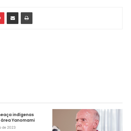
din
Pinterest
Compartilhar via e-mail
Imprimir
eaça indígenas
m área Yanomami
ro de 2023