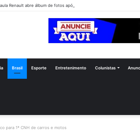
aula Renault abre álbum de fotos após Tia Milena confirmar fim de ami
ia
Brasil
Esporte
Entretenimento
Colunistas
Anunc
ico para 1ª CNH de carros e motos