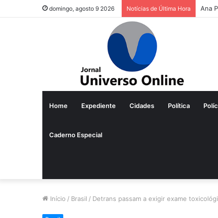
Ana P
domingo, agosto 9 2026
Notícias de Última Hora
Home
Expediente
Cidades
Política
Políc
Caderno Especial
Início
/
Brasil
/
Detrans passam a exigir exame toxicológ