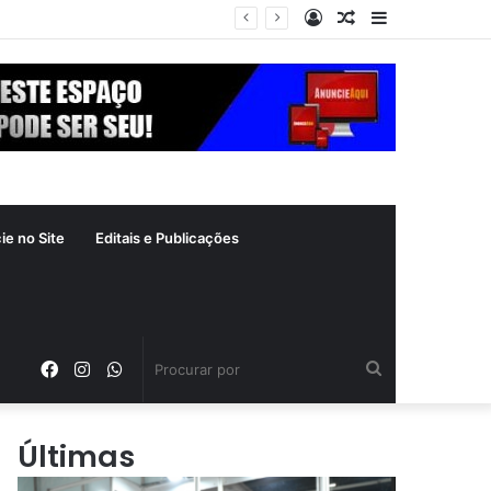
Entrar
Artigo
Barra
a
aleatório
Lateral
ie no Site
Editais e Publicações
Facebook
Instagram
WhatsApp
Procurar
por
Últimas