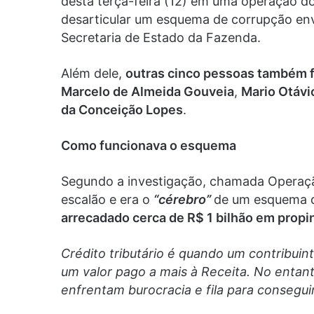
desta terça-feira (12) em uma operação do
desarticular um esquema de corrupção envo
Secretaria de Estado da Fazenda.
Além dele,
outras cinco pessoas também 
Marcelo de Almeida Gouveia
,
Mario Otáv
da Conceição Lopes
.
Como funcionava o esquema
Segundo a investigação, chamada Operaç
escalão e era o
“cérebro”
de um esquema
arrecadado cerca de R$ 1 bilhão em propi
Crédito tributário é quando um contribuint
um valor pago a mais à Receita. No entan
enfrentam burocracia e fila para conseguir