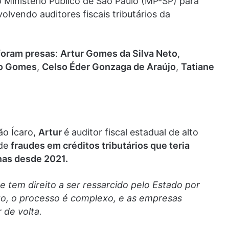
 Ministério Público de São Paulo (MP-SP) para
lvendo auditores fiscais tributários da
foram presas
:
Artur Gomes da Silva Neto
,
io Gomes
,
Celso Éder Gonzaga de Araújo
,
Tatiane
ão Ícaro,
Artur
é auditor fiscal estadual de alto
 de
fraudes em créditos tributários que teria
nas desde 2021.
e tem direito a ser ressarcido pelo Estado por
to, o processo é complexo, e as empresas
 de volta.