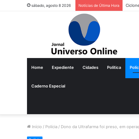
Ciclon
sábado, agosto 8 2026
Notícias de Última Hora
Home
Expediente
Cidades
Política
Políc
Caderno Especial
Início
/
Polícia
/
Dono da Ultrafarma foi preso, em opera