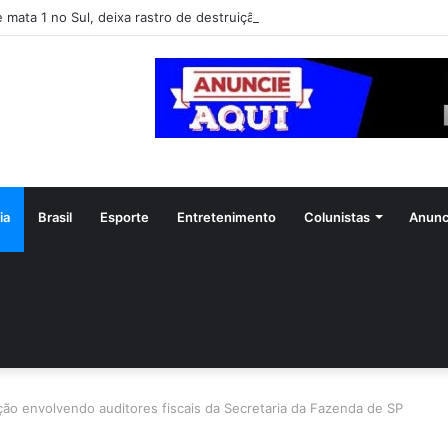
e mata 1 no Sul, deixa rastro de destruição e coloca 11 estados em alert
ia
Brasil
Esporte
Entretenimento
Colunistas
Anunc
ção envolvendo auditores fiscais da Secretaria da Fazenda de SP