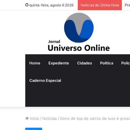
Pr
quinta-feira, agosto 6 2026
Notícias de Última Hora
Home
Expediente
Cidades
Política
Políc
Caderno Especial
Início
/
Notícias
/
Dono de loja de carros de luxo é pres