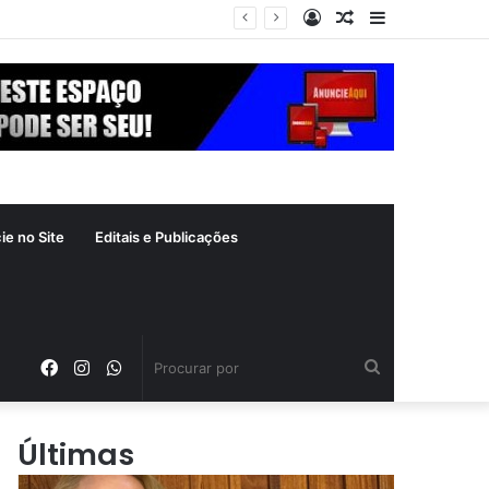
Entrar
Artigo
Barra
 crime inafiançável
aleatório
Lateral
ie no Site
Editais e Publicações
Facebook
Instagram
WhatsApp
Procurar
por
Últimas