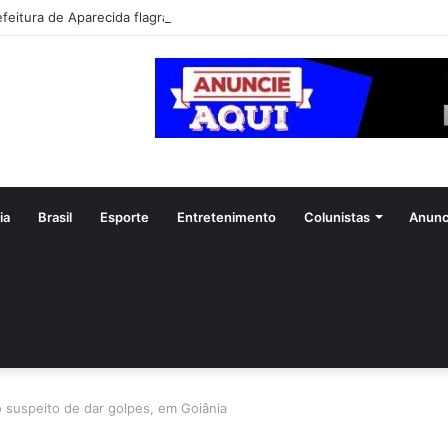
efeitura de Aparecida flagra abandono de seis cães e reitera que o ato é
ia
Brasil
Esporte
Entretenimento
Colunistas
Anunc
o suspeito de dar golpes, em Goiânia