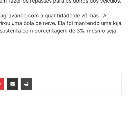
sem fazer os repasses para os donos dos veículos.
 agravando com a quantidade de vítimas. “A
virou uma bola de neve. Ela foi mantendo uma loja
se sustenta com porcentagem de 3%, mesmo seja
din
Pinterest
Compartilhar via e-mail
Imprimir