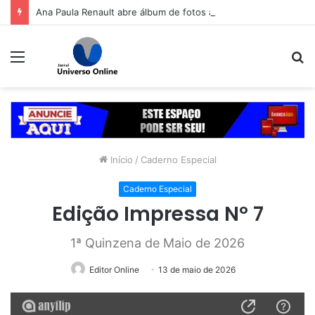
Ana Paula Renault abre álbum de fotos após Tia Milena confirmar fim de amizade: ‘Continuando sendo eu’
Menu
P
p
Início
/
Caderno Especial
Caderno Especial
Edição Impressa Nº 7
1ª Quinzena de Maio de 2026
Editor Online
13 de maio de 2026