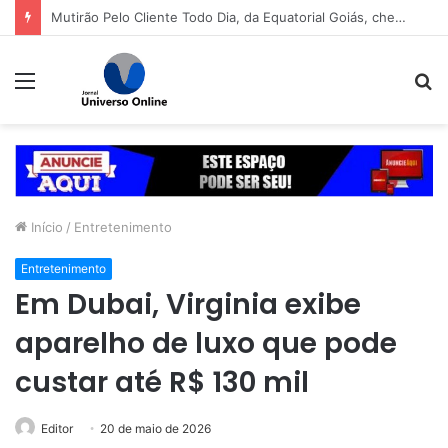
Mabel libera primeira pista lateral do viaduto da Leste-Oeste
Menu
P
p
Início
/
Entretenimento
Entretenimento
Em Dubai, Virginia exibe
aparelho de luxo que pode
custar até R$ 130 mil
Editor
20 de maio de 2026