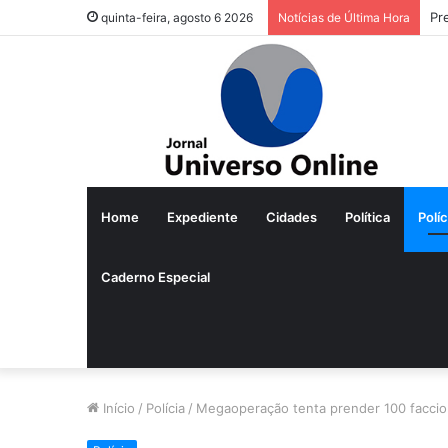
quinta-feira, agosto 6 2026
Notícias de Última Hora
Home
Expediente
Cidades
Política
Políc
Caderno Especial
Início
/
Polícia
/
Megaoperação tenta prender 100 faccio