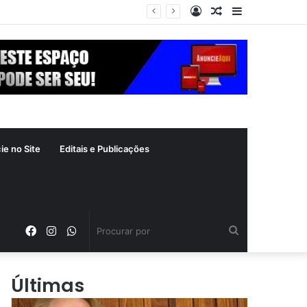
Entrar
Artigo
Barra
Prefeitura de Goiânia intensifica trabalho de enfrentamento da violência contra a mulher durante campanha Agosto Lilás
aleatório
Lateral
ie no Site
Editais e Publicações
Facebook
Instagram
WhatsApp
Procurar
por
Últimas