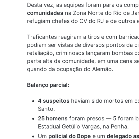
Desta vez, as equipes foram para os com
comunidades
na Zona Norte do Rio de Jan
refugiam chefes do CV do RJ e de outros 
Traficantes reagiram a tiros e com barri
podiam ser vistas de diversos pontos da ci
retaliação, criminosos lançaram bombas co
parte alta da comunidade, em uma cena s
quando da ocupação do Alemão.
Balanço parcial:
4 suspeitos
haviam sido mortos em con
Santo.
25 homens
foram presos — 5 foram ba
Estadual Getúlio Vargas, na Penha.
Um
policial do Bope
e um
delegado as