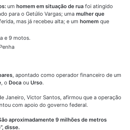
os:
um
homem em situação de rua
foi atingido
ado para o Getúlio Vargas; uma
mulher que
erida, mas já recebeu alta; e um
homem
que
la e 9 motos.
 Penha
oares
, apontado como operador financeiro de um
e
, o
Doca
ou
Urso
.
de Janeiro, Victor Santos, afirmou que a operação
ntou com apoio do governo federal.
. São aproximadamente 9 milhões de metros
, disse.