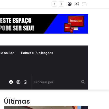
Entrar
Artigo
Barra
aleatório
Lateral
ie no Site
Editais e Publicações
Facebook
Instagram
WhatsApp
Procurar
por
Últimas