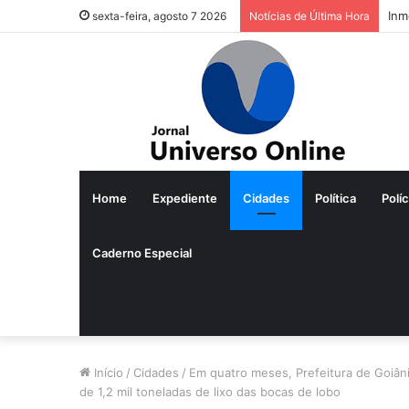
Inm
sexta-feira, agosto 7 2026
Notícias de Última Hora
Home
Expediente
Cidades
Política
Políc
Caderno Especial
Início
/
Cidades
/
Em quatro meses, Prefeitura de Goiâni
de 1,2 mil toneladas de lixo das bocas de lobo