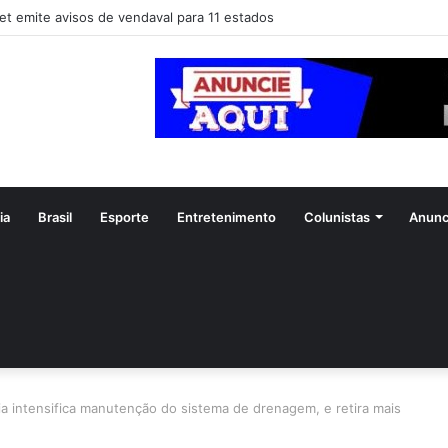
et emite avisos de vendaval para 11 estados
ia
Brasil
Esporte
Entretenimento
Colunistas
Anunc
a intensifica manutenção do sistema de drenagem, e retira mais