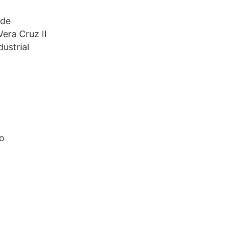
rde
era Cruz II
ustrial
to