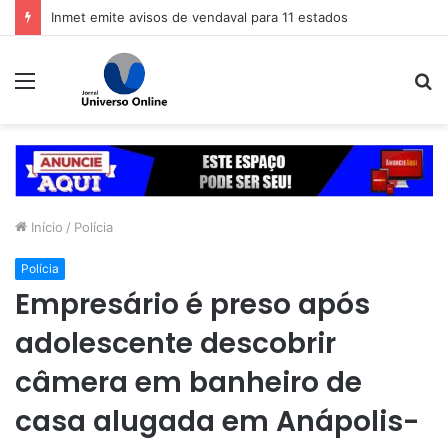
Inmet emite avisos de vendaval para 11 estados
Menu
P
p
Início
/
Polícia
Polícia
Empresário é preso após
adolescente descobrir
câmera em banheiro de
casa alugada em Anápolis-