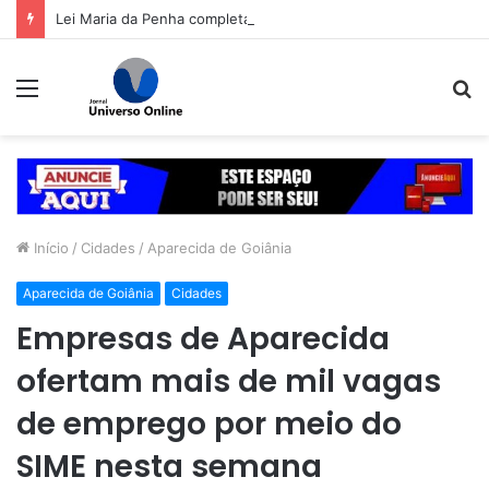
Lei Maria da Penha completa 20 anos entre avanços e desafios
Menu
P
p
Início
/
Cidades
/
Aparecida de Goiânia
Aparecida de Goiânia
Cidades
Empresas de Aparecida
ofertam mais de mil vagas
de emprego por meio do
SIME nesta semana