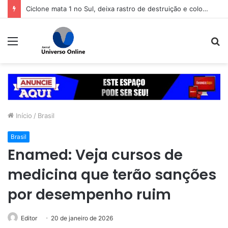
Ciclone mata 1 no Sul, deixa rastro de destruição e coloca 11 estados em alerta
Menu
P
p
Início
/
Brasil
Brasil
Enamed: Veja cursos de
medicina que terão sanções
por desempenho ruim
Editor
20 de janeiro de 2026