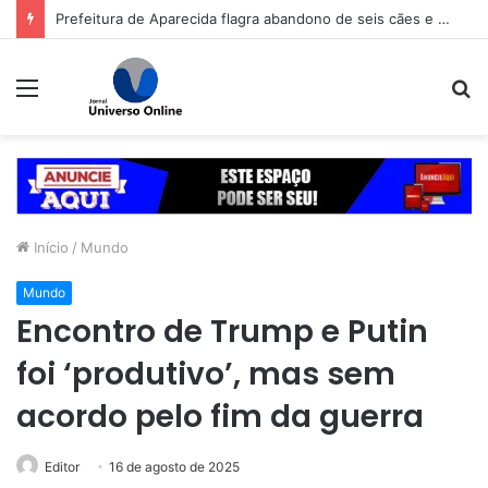
Prefeitura de Goiânia intensifica trabalho de enfrentamento da violência contra a mulher durante campanha Agosto Lilás
Menu
P
p
Início
/
Mundo
Mundo
Encontro de Trump e Putin
foi ‘produtivo’, mas sem
acordo pelo fim da guerra
Editor
16 de agosto de 2025