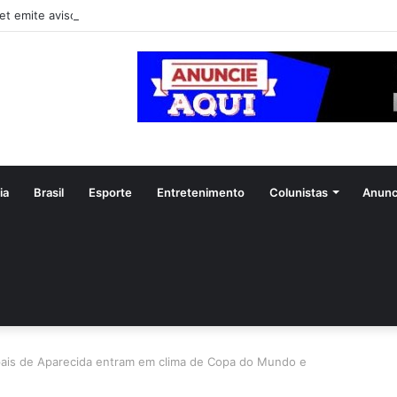
et emite avisos de vendaval para 11 estados
ia
Brasil
Esporte
Entretenimento
Colunistas
Anunc
pais de Aparecida entram em clima de Copa do Mundo e