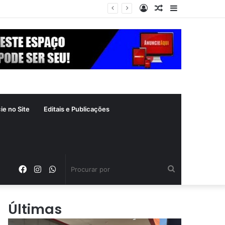
Entrar
Artigo
Barra
aleatório
Lateral
ie no Site
Editais e Publicações
Facebook
Instagram
WhatsApp
Procurar
por
Últimas