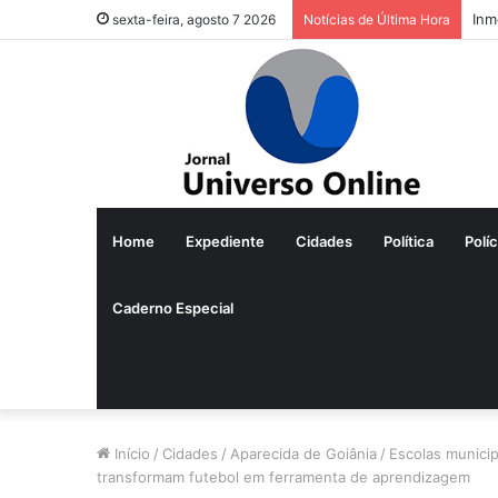
Inm
sexta-feira, agosto 7 2026
Notícias de Última Hora
Home
Expediente
Cidades
Política
Políc
Caderno Especial
Início
/
Cidades
/
Aparecida de Goiânia
/
Escolas munici
transformam futebol em ferramenta de aprendizagem