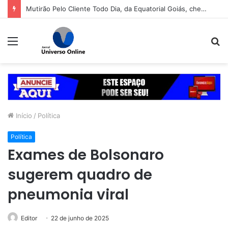
Mutirão Pelo Cliente Todo Dia, da Equatorial Goiás, chega a Goiânia na próxima segunda-feira (10)
Menu
P
p
Início
/
Política
Política
Exames de Bolsonaro
sugerem quadro de
pneumonia viral
Editor
22 de junho de 2025