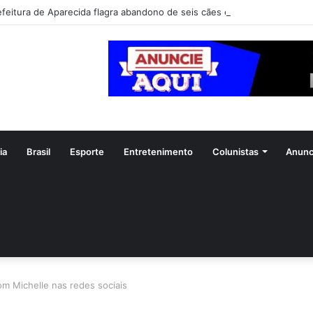
efeitura de Aparecida flagra abandono de seis cães e reitera que o ato é
ia
Brasil
Esporte
Entretenimento
Colunistas
Anunc
om Michelle nas redes sociais