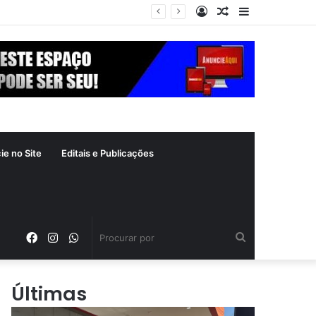
Entrar
Artigo
Barra
aleatório
Lateral
ie no Site
Editais e Publicações
Facebook
Instagram
WhatsApp
Procurar
por
Últimas