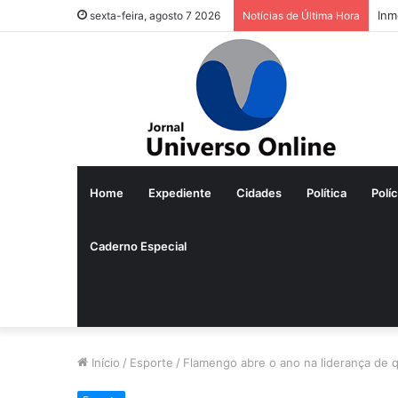
Inm
sexta-feira, agosto 7 2026
Notícias de Última Hora
Home
Expediente
Cidades
Política
Políc
Caderno Especial
Início
/
Esporte
/
Flamengo abre o ano na liderança de 