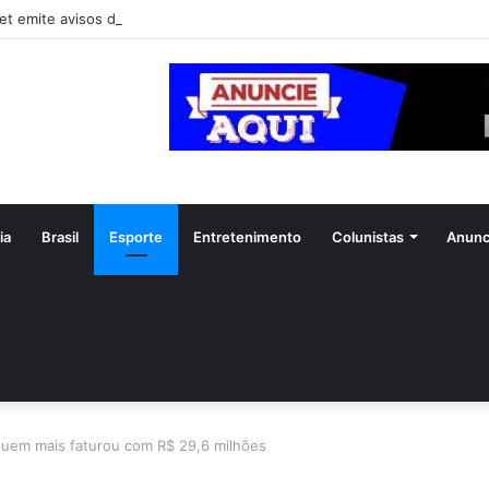
et emite avisos de vendaval para 11 estados
ia
Brasil
Esporte
Entretenimento
Colunistas
Anunc
quem mais faturou com R$ 29,6 milhões