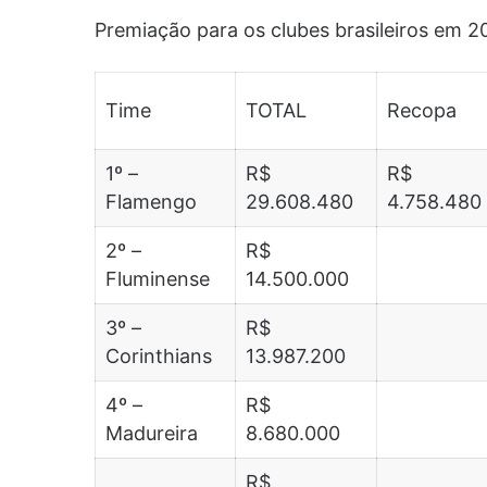
Premiação para os clubes brasileiros em 2
Time
TOTAL
Recopa
1º –
R$
R$
Flamengo
29.608.480
4.758.480
2º –
R$
Fluminense
14.500.000
3º –
R$
Corinthians
13.987.200
4º –
R$
Madureira
8.680.000
R$