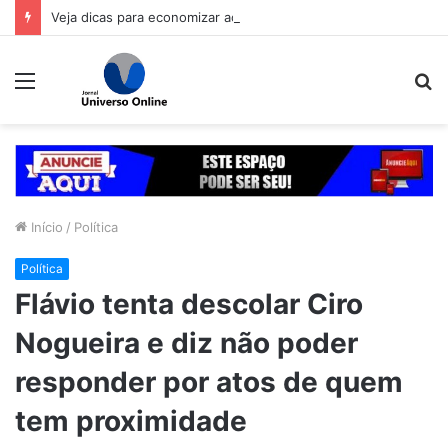
Veja dicas para economizar ao comprar o presente de Dia dos Pais
Menu
P
p
Início
/
Política
Política
Flávio tenta descolar Ciro
Nogueira e diz não poder
responder por atos de quem
tem proximidade