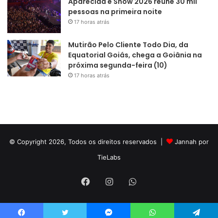
Aparecida é Show 2026 reúne 30 mil
pessoas na primeira noite
17 horas atrás
Mutirão Pelo Cliente Todo Dia, da
Equatorial Goiás, chega a Goiânia na
próxima segunda-feira (10)
17 horas atrás
© Copyright 2026, Todos os direitos reservados |
Jannah por
TieLabs
Facebook
Instagram
WhatsApp