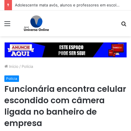
Adolescente mata avós, alunos e professores em escola na Tailândia
Menu
P
p
Início
/
Polícia
Polícia
Funcionária encontra celular
escondido com câmera
ligada no banheiro de
empresa