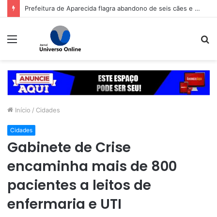
Prefeitura de Aparecida flagra abandono de seis cães e reitera que o ato é crime inafiançável
Menu
P
p
Início
/
Cidades
Cidades
Gabinete de Crise
encaminha mais de 800
pacientes a leitos de
enfermaria e UTI