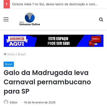
Ciclone mata 1 no Sul, deixa rastro de destruição e coloca 11 estados em alerta
Menu
P
p
Início
/
Brasil
Brasil
Galo da Madrugada leva
Carnaval pernambucano
para SP
Editor
16 de fevereiro de 2026