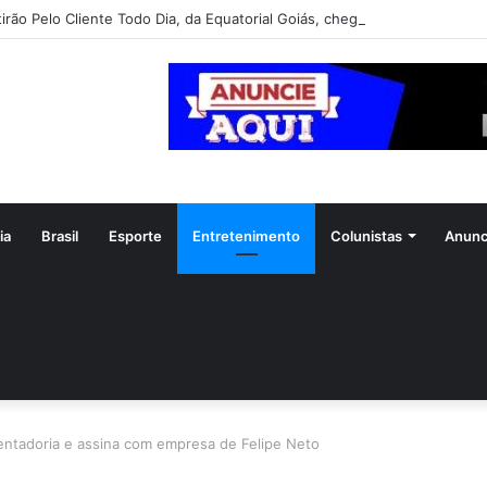
irão Pelo Cliente Todo Dia, da Equatorial Goiás, chega a Goiânia na pró
ia
Brasil
Esporte
Entretenimento
Colunistas
Anunc
entadoria e assina com empresa de Felipe Neto