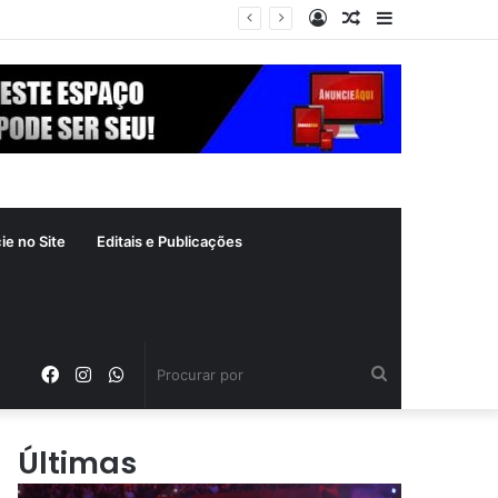
Entrar
Artigo
Barra
xima segunda-feira (10)
aleatório
Lateral
ie no Site
Editais e Publicações
Facebook
Instagram
WhatsApp
Procurar
por
Últimas