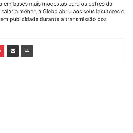
ita em bases mais modestas para os cofres da
alário menor, a Globo abriu aos seus locutores e
erem publicidade durante a transmissão dos
din
Pinterest
Compartilhar via e-mail
Imprimir