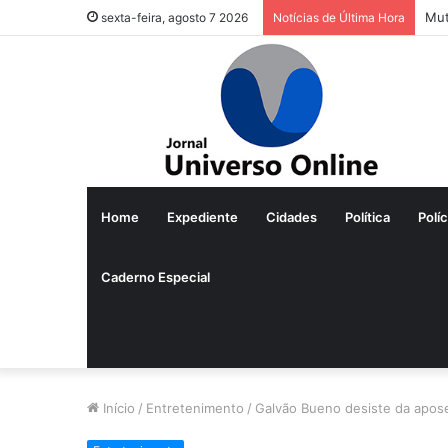
Mut
sexta-feira, agosto 7 2026
Notícias de Última Hora
Home
Expediente
Cidades
Política
Políc
Caderno Especial
Início
/
Entretenimento
/
Galvão Bueno desiste da apos