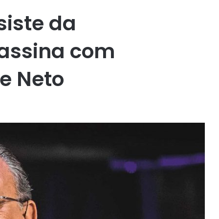
iste da
 assina com
e Neto