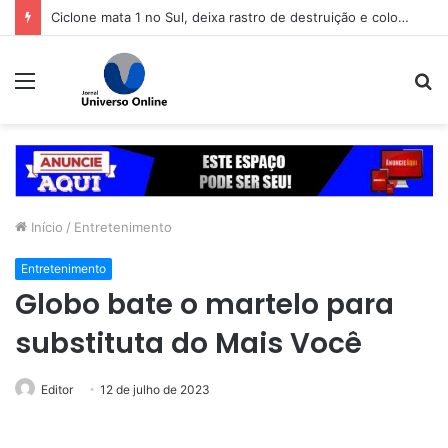
Ciclone mata 1 no Sul, deixa rastro de destruição e coloca 11 estados em alerta
Menu
P
p
Início
/
Entretenimento
Entretenimento
Globo bate o martelo para
substituta do Mais Você
Editor
12 de julho de 2023