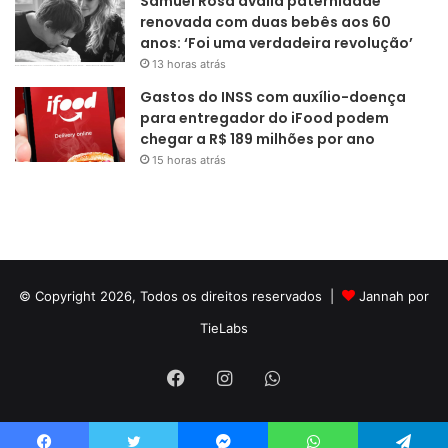
Samuel Rosa avalia paternidade
renovada com duas bebês aos 60
anos: ‘Foi uma verdadeira revolução’
13 horas atrás
Gastos do INSS com auxílio-doença
para entregador do iFood podem
chegar a R$ 189 milhões por ano
15 horas atrás
© Copyright 2026, Todos os direitos reservados |
Jannah por
TieLabs
Facebook
Instagram
WhatsApp