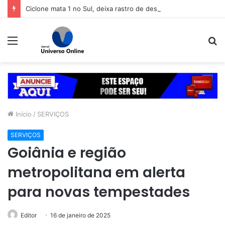
Ciclone mata 1 no Sul, deixa rastro de destruição e coloca 11 estados em alerta
Menu
P
p
Início
/
SERVIÇOS
SERVIÇOS
Goiânia e região
metropolitana em alerta
para novas tempestades
Editor
16 de janeiro de 2025