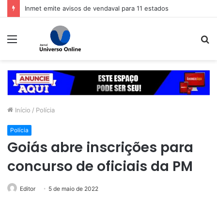
Inmet emite avisos de vendaval para 11 estados
Menu
P
p
Início
/
Polícia
Polícia
Goiás abre inscrições para
concurso de oficiais da PM
Editor
5 de maio de 2022