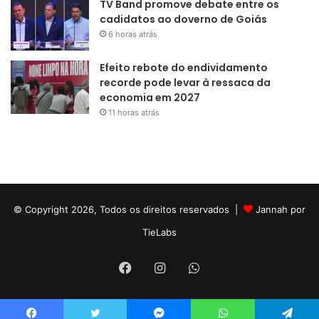
TV Band promove debate entre os
cadidatos ao doverno de Goiás
6 horas atrás
Efeito rebote do endividamento
recorde pode levar à ressaca da
economia em 2027
11 horas atrás
© Copyright 2026, Todos os direitos reservados |
Jannah por
TieLabs
Facebook
Instagram
WhatsApp