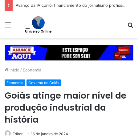
Avanço da IA corrói financiamento do jornalismo profissional no Brasil
Menu
P
p
Início
/
Economia
Economia
Governo de Goiás
Goiás atinge maior nível de
produção industrial da
história
Editor
16 de janeiro de 2024