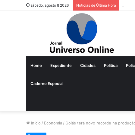
sábado, agosto 8 2026
Notícias de Última Hora
Home
Expediente
Cidades
Política
Políc
Caderno Especial
Início
/
Economia
/
Goiás terá novo recorde na produçã