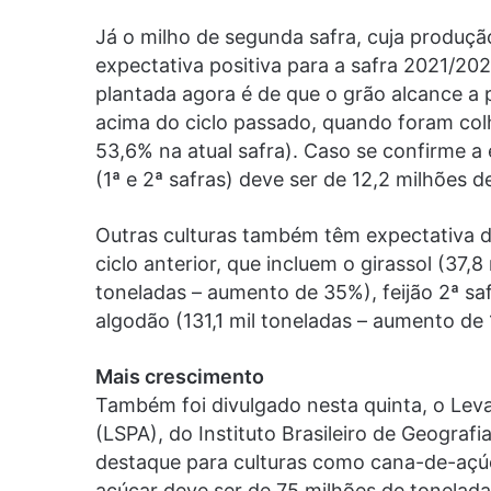
Já o milho de segunda safra, cuja produçã
expectativa positiva para a safra 2021/20
plantada agora é de que o grão alcance a
acima do ciclo passado, quando foram col
53,6% na atual safra). Caso se confirme a 
(1ª e 2ª safras) deve ser de 12,2 milhões
Outras culturas também têm expectativa d
ciclo anterior, que incluem o girassol (37,
toneladas – aumento de 35%), feijão 2ª saf
algodão (131,1 mil toneladas – aumento de 
Mais crescimento
Também foi divulgado nesta quinta, o Lev
(LSPA), do Instituto Brasileiro de Geografi
destaque para culturas como cana-de-açúc
açúcar deve ser de 75 milhões de tonelad