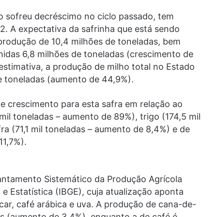
o sofreu decréscimo no ciclo passado, tem
22. A expectativa da safrinha que está sendo
 produção de 10,4 milhões de toneladas, bem
hidas 6,8 milhões de toneladas (crescimento de
estimativa, a produção de milho total no Estado
 de toneladas (aumento de 44,9%).
e crescimento para esta safra em relação ao
8 mil toneladas – aumento de 89%), trigo (174,5 mil
ra (71,1 mil toneladas – aumento de 8,4%) e de
11,7%).
antamento Sistemático da Produção Agrícola
a e Estatística (IBGE), cuja atualização aponta
ar, café arábica e uva. A produção de cana-de-
as (aumento de 3,4%), enquanto a de café é