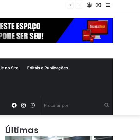
Entrar
Artigo
Barra
refeitura de Goiânia renova frota de veículos para ampliar eficiência dos serviços e reduzir custos com manutenção
aleatório
Lateral
ie no Site
Editais e Publicações
Facebook
Instagram
WhatsApp
Procurar
por
Últimas