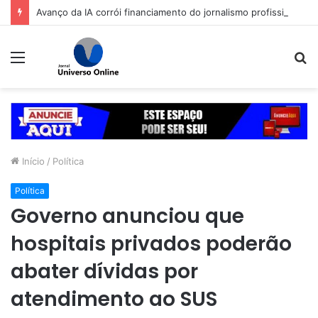
Avanço da IA corrói financiamento do jornalismo profissional no Brasil
Menu
P
p
Início
/
Política
Política
Governo anunciou que
hospitais privados poderão
abater dívidas por
atendimento ao SUS