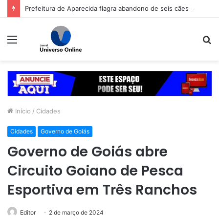
Prefeitura de Aparecida flagra abandono de seis cães e reitera que o ato é crime inafiançável
Menu
P
p
Início
/
Cidades
Cidades
Governo de Goiás
Governo de Goiás abre
Circuito Goiano de Pesca
Esportiva em Três Ranchos
Editor
2 de março de 2024