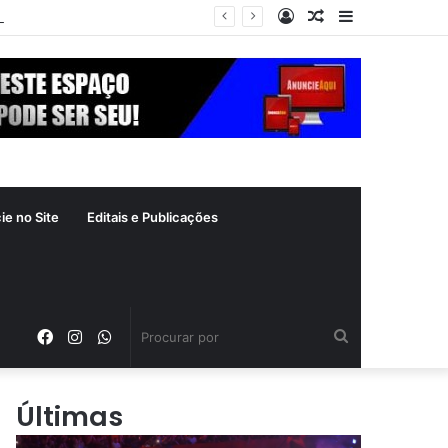
Entrar
Artigo
Barra
xima segunda-feira (10)
aleatório
Lateral
ie no Site
Editais e Publicações
Facebook
Instagram
WhatsApp
Procurar
por
Últimas