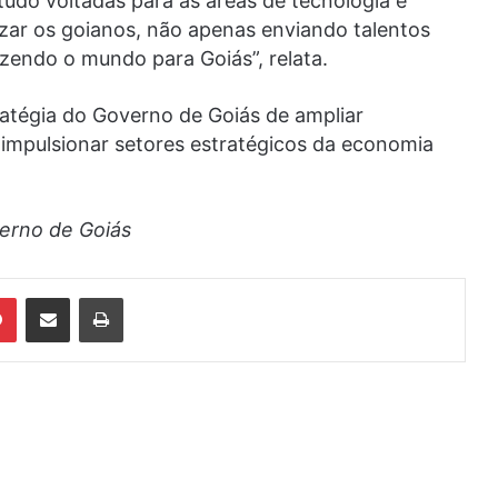
udo voltadas para as áreas de tecnologia e
zar os goianos, não apenas enviando talentos
endo o mundo para Goiás”, relata.
tratégia do Governo de Goiás de ampliar
 impulsionar setores estratégicos da economia
verno de Goiás
din
Pinterest
Compartilhar via e-mail
Imprimir