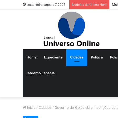
Mut
sexta-feira, agosto 7 2026
Notícias de Última Hora
Home
Expediente
Cidades
Política
Políc
Caderno Especial
Início
/
Cidades
/
Governo de Goiás abre inscrições par