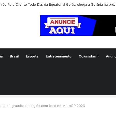
irão Pelo Cliente Todo Dia, da Equatorial Goiás, chega a Goiânia na pró
ia
Brasil
Esporte
Entretenimento
Colunistas
Anunc
a curso gratuito de inglês com foco no MotoGP 2026