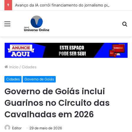
Avanço da IA corrói financiamento do jornalismo profissional no Brasil
Menu
P
p
Início
/
Cidades
Cidades
Governo de Goiás
Governo de Goiás inclui
Guarinos no Circuito das
Cavalhadas em 2026
Editor
29 de maio de 2026