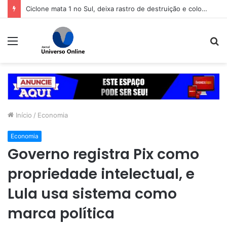
Ciclone mata 1 no Sul, deixa rastro de destruição e coloca 11 estados em alerta
Menu
P
p
Início
/
Economia
Economia
Governo registra Pix como
propriedade intelectual, e
Lula usa sistema como
marca política