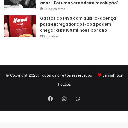
anos: ‘Foi uma verdadeira revolução’
24 horas atrás
Gastos do INSS com auxílio-doença
para entregador do iFood podem
chegar a R$ 189 milhões por ano
1 dia atrás
© Copyright 2026, Todos os direitos reservados |
Jannah por
TieLabs
Facebook
Instagram
WhatsApp