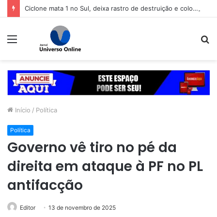
Ciclone mata 1 no Sul, deixa rastro de destruição e coloca 11 estados em alerta
Menu
P
p
Início
/
Política
Política
Governo vê tiro no pé da
direita em ataque à PF no PL
antifacção
Editor
13 de novembro de 2025