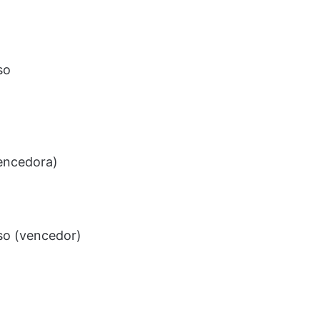
so
vencedora)
so (vencedor)