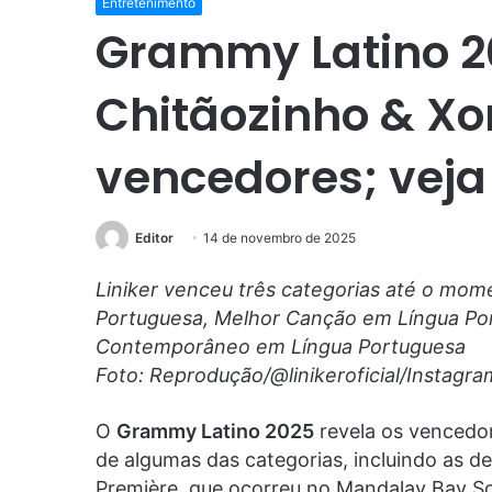
Entretenimento
Grammy Latino 20
Chitãozinho & Xo
vencedores; veja 
Editor
14 de novembro de 2025
Liniker venceu três categorias até o mom
Portuguesa, Melhor Canção em Língua Po
Contemporâneo em Língua Portuguesa
Foto: Reprodução/@linikeroficial/Instagra
O
Grammy Latino 2025
revela os vencedor
de algumas das categorias, incluindo as de
Première, que ocorreu no Mandalay Bay S