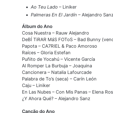
Ao Teu Lado
– Liniker
Palmeras En El Jardín
– Alejandro San
Álbum do Ano
Cosa Nuestra – Rauw Alejandro
DeBÍ TiRAR MáS FOToS – Bad Bunny (ven
Papota – CA7RIEL & Paco Amoroso
Raíces – Gloria Estefan
Puñito de Yocahú – Vicente García
Al Romper La Burbuja – Joaquina
Cancionera – Natalia Lafourcade
Palabra de To’s (seca) – Carín León
Caju – Liniker
En Las Nubes – Con Mis Panas – Elena Ro
¿Y Ahora Qué? – Alejandro Sanz
Canção do Ano