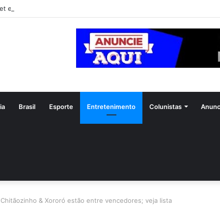
et emite avisos de vendaval para 11 estados
ia
Brasil
Esporte
Entretenimento
Colunistas
Anunc
Chitãozinho & Xororó estão entre vencedores; veja lista