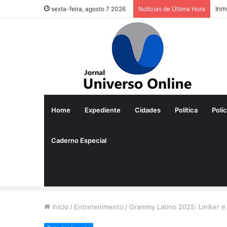
Inm
sexta-feira, agosto 7 2026
Notícias de Última Hora
Home
Expediente
Cidades
Política
Políc
Caderno Especial
Início
/
Entretenimento
/
Grammy Latino 2025: Liniker e 