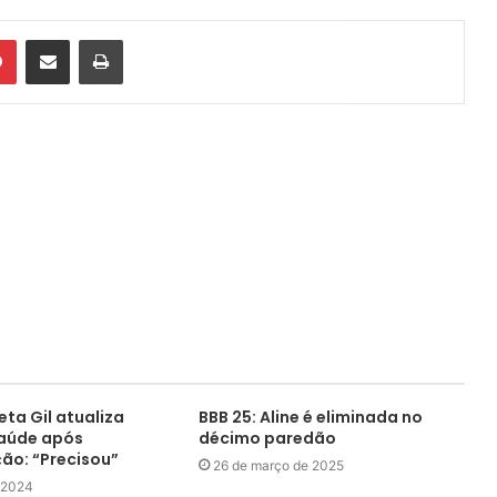
din
Pinterest
Compartilhar via e-mail
Imprimir
eta Gil atualiza
BBB 25: Aline é eliminada no
saúde após
décimo paredão
ção: “Precisou”
26 de março de 2025
 2024