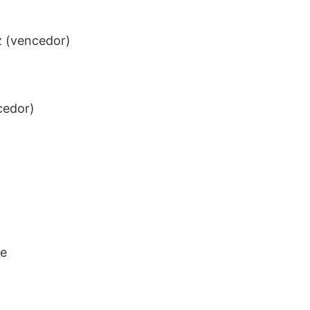
z (vencedor)
cedor)
se