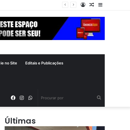
Entrar
Artigo
Barra
aleatório
Lateral
ie no Site
Editais e Publicações
Facebook
Instagram
WhatsApp
Procurar
por
Últimas