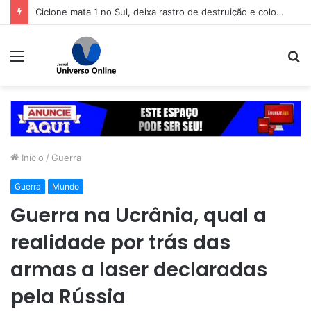
Ciclone mata 1 no Sul, deixa rastro de destruição e coloca 11 estados em alerta
Menu
P
p
Início
/
Guerra
Guerra
Mundo
Guerra na Ucrânia, qual a
realidade por trás das
armas a laser declaradas
pela Rússia