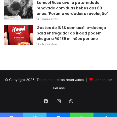
Samuel Rosa avalia paternidade
renovada com duas bebês aos 60
anos: ‘Foi uma verdadeira revolução’
5 horas atrás
Gastos do INSS com auxílio-doença
para entregador do iFood podem
chegar a R$ 189 milhões por ano
7 horas atrás
© Copyright 2026, Todos os direitos reservados |
Jannah por
TieLabs
Facebook
Instagram
WhatsApp