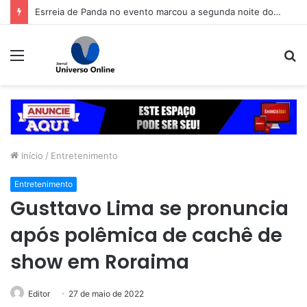
Esrreia de Panda no evento marcou a segunda noite do Aparecida é Show, que seguiu no sábado (8) com shows da dupla Cleber & Cauan e da equipe Deboxe
Menu
P
p
Início
/
Entretenimento
Entretenimento
Gusttavo Lima se pronuncia
após polêmica de cachê de
show em Roraima
Editor
27 de maio de 2022